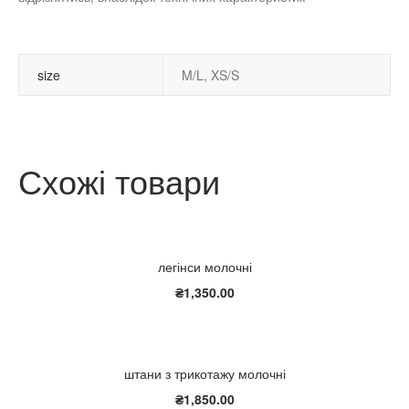
size
M/L, XS/S
Схожі товари
легінси молочні
₴
1,350.00
штани з трикотажу молочні
₴
1,850.00