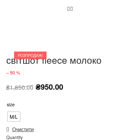
РОЗПРОДАЖ!
світшот fleece молоко
– 50 %
₴
950.00
₴
1,850.00
size
M/L
Очистити
Quantity