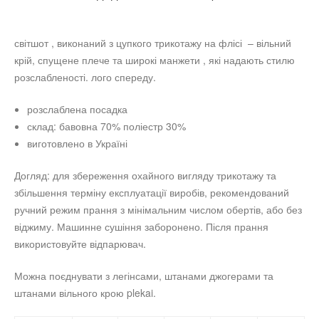
світшот , виконаний з цупкого трикотажу на флісі – вільний
крій, спущене плече та широкі манжети , які надають стилю
розслабленості. лого спереду.
розслаблена посадка
склад: бавовна 70% поліестр 30%
виготовлено в Україні
Догляд: для збереження охайного вигляду трикотажу та
збільшення терміну експлуатації виробів, рекомендований
ручний режим прання з мінімальним числом обертів, або без
віджиму. Машинне сушіння заборонено. Після прання
використовуйте відпарювач.
Можна поєднувати з легінсами, штанами джогерами та
штанами вільного крою plekai.