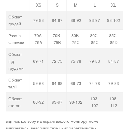
XS
S
M
L
XL
Обхват
79-83
84-87
88-92
93-97
98-102
грудей
Розмір
70A-
70B-
80B-
80C-
85C-
чашечки
75A
75B
75C
85C
85D
Обхват
під
69-71
72-75
75-78
79-83
84-87
грудьми
Обхват
59-63
64-68
69-73
74-78
79-83
талії
Обхват
103-
108-
88-92
93-97
98-102
стегон
107
112
відтінок кольору на екрані вашого монітору може
відрізнятись, внаслідок технічних характеристик