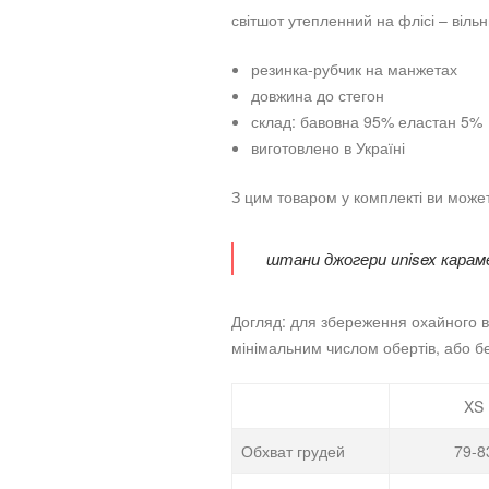
світшот утепленний на флісі – віль
резинка-рубчик на манжетах
довжина до стегон
склад: бавовна 95% еластан 5%
виготовлено в Україні
З цим товаром у комплекті ви може
штани джогери unisex карам
Догляд: для збереження охайного в
мінімальним числом обертів, або б
XS
Обхват грудей
79-8