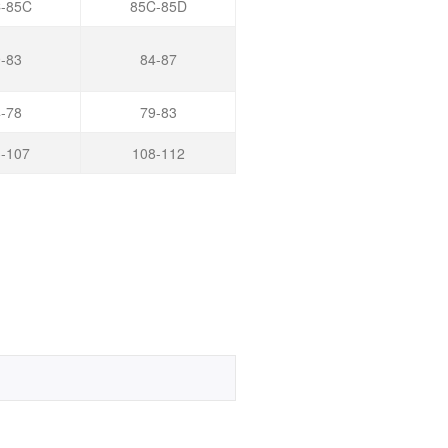
-85C
85C-85D
-83
84-87
-78
79-83
-107
108-112