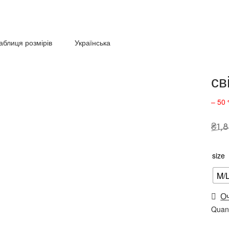
аблиця розмірів
Українська
св
– 50
₴
1,
size
M/
О
Quant