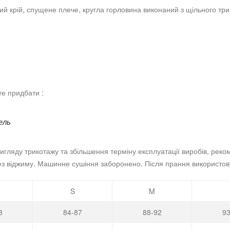
ний крій, спущене плече, кругла горловина виконаний з щільного тр
те придбати :
ель
игляду трикотажу та збільшення терміну експлуатації виробів, ре
ез віджиму. Машинне сушіння заборонено. Після прання використов
S
M
3
84-87
88-92
93