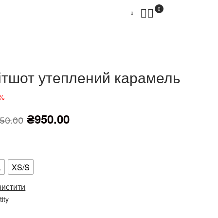
0
ітшот утеплений карамель
 %
₴
950.00
850.00
L
XS/S
чистити
ity