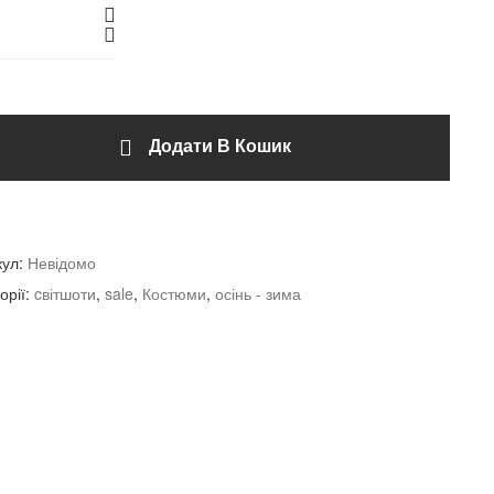
Додати В Кошик
кул:
Невідомо
орії:
cвітшоти
,
sale
,
Костюми
,
осінь - зима