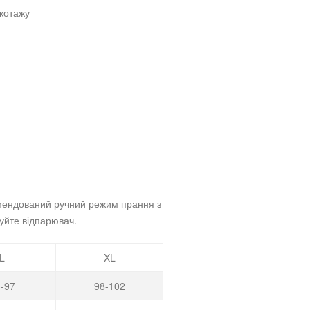
икотажу
комендований ручний режим прання з
уйте відпарювач.
L
XL
-97
98-102