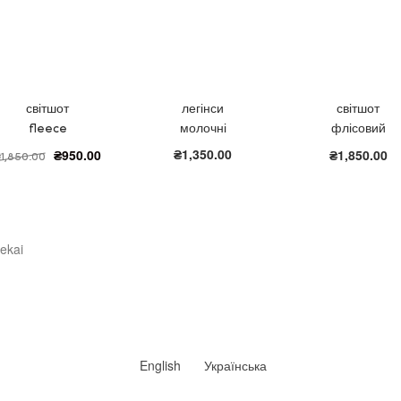
світшот
легінси
світшот
fleece
молочні
флісовий
молоко
рожевий
₴
1,350.00
₴
950.00
₴
1,850.00
₴
1,850.00
ekai
English
Українська