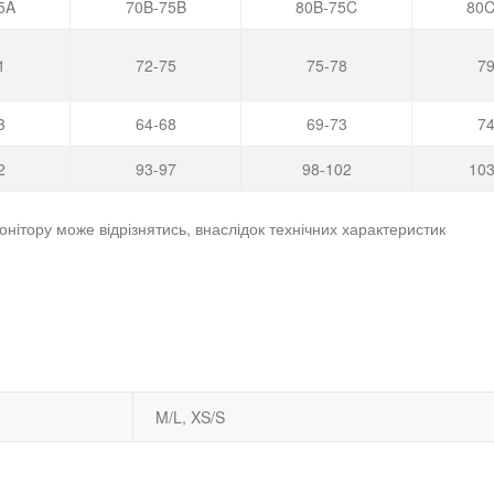
5A
70B-75B
80B-75C
80C
1
72-75
75-78
79
3
64-68
69-73
74
2
93-97
98-102
103
онітору може відрізнятись, внаслідок технічних характеристик
M/L, XS/S