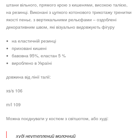
штани вільного, прямого крою з кишенями, високою талією,
на резинці. Виконані з цупкого котонового трикотажу тренитки
якості пеньє. з вертикальними рельєфами – оздоблені
декоративним швом, які візуально видовжують фігуру
на еластичній резинці
приховані кишені
бавовна 95%, еластан 5 %
вироблено в Україні
довжина від лінії талії:
xs/s 106
m/l 109
Можна поєднувати у костюм з світшотом, або худі:
худі неутеплений молочний