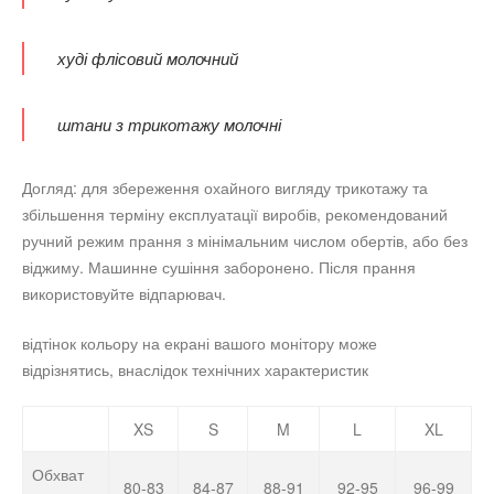
худі флісовий молочний
штани з трикотажу молочні
Догляд: для збереження охайного вигляду трикотажу та
збільшення терміну експлуатації виробів, рекомендований
ручний режим прання з мінімальним числом обертів, або без
віджиму. Машинне сушіння заборонено. Після прання
використовуйте відпарювач.
відтінок кольору на екрані вашого монітору може
відрізнятись, внаслідок технічних характеристик
XS
S
M
L
XL
Обхват
80-83
84-87
88-91
92-95
96-99