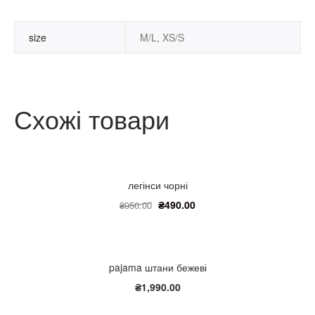
size
M/L, XS/S
Схожі товари
легінси чорні
₴
490.00
₴
950.00
pajama штани бежеві
₴
1,990.00