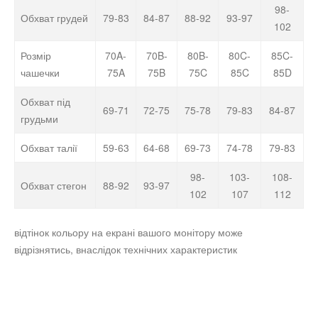
98-
Обхват грудей
79-83
84-87
88-92
93-97
102
Розмір
70A-
70B-
80B-
80C-
85C-
чашечки
75A
75B
75C
85C
85D
Обхват під
69-71
72-75
75-78
79-83
84-87
грудьми
Обхват талії
59-63
64-68
69-73
74-78
79-83
98-
103-
108-
Обхват стегон
88-92
93-97
102
107
112
відтінок кольору на екрані вашого монітору може
відрізнятись, внаслідок технічних характеристик