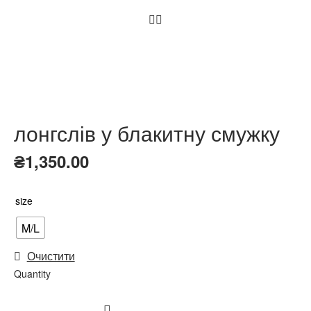
лонгслів у блакитну смужку
₴
1,350.00
size
M/L
Очистити
Quantity