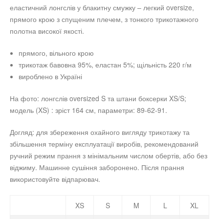
еластичний лонгслів у блакитну смужку – легкий oversize,
прямого крою з спущеним плечем, з тонкого трикотажного
полотна високої якості.
прямого, вільного крою
трикотаж бавовна 95
%
, еластан 5
%; щільність 220 г/м
вироблено в Україні
На фото: лонгслів oversized S та штани боксерки XS/S;
модель (XS) : зріст 164 см, параметри: 89-62-91.
Догляд: для збереження охайного вигляду трикотажу та
збільшення терміну експлуатації виробів, рекомендований
ручний режим прання з мінімальним числом обертів, або без
віджиму. Машинне сушіння заборонено. Після прання
використовуйте відпарювач.
XS
S
M
L
XL