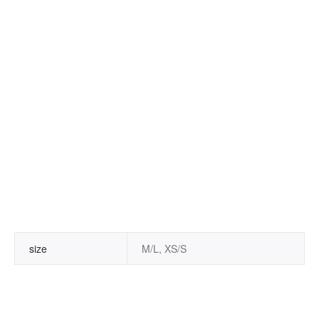
size
M/L, XS/S