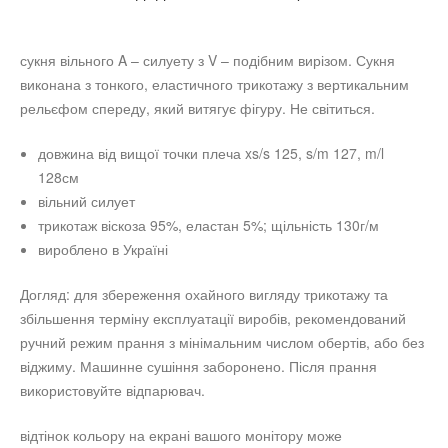
сукня вільного A – силуету з V – подібним вирізом. Сукня
виконана з тонкого, еластичного трикотажу з вертикальним
рельєфом спереду, який витягує фігуру. Не світиться.
довжина від вищої точки плеча xs/s 125, s/m 127, m/l
128см
вільний силует
трикотаж віскоза 95
%
, еластан 5
%; щільність 130г/м
вироблено в Україні
Догляд: для збереження охайного вигляду трикотажу та
збільшення терміну експлуатації виробів, рекомендований
ручний режим прання з мінімальним числом обертів, або без
віджиму. Машинне сушіння заборонено. Після прання
використовуйте відпарювач.
відтінок кольору на екрані вашого монітору може