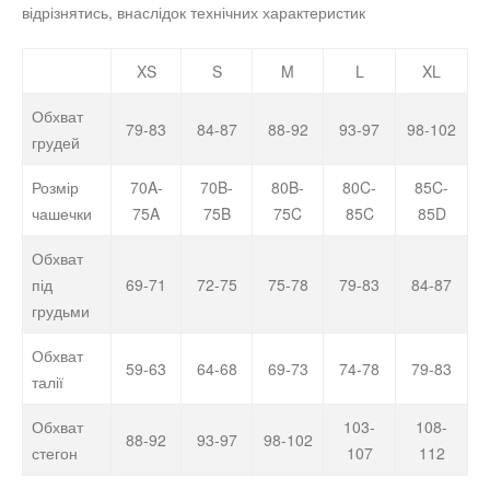
відрізнятись, внаслідок технічних характеристик
XS
S
M
L
XL
Обхват
79-83
84-87
88-92
93-97
98-102
грудей
Розмір
70A-
70B-
80B-
80C-
85C-
чашечки
75A
75B
75C
85C
85D
Обхват
під
69-71
72-75
75-78
79-83
84-87
грудьми
Обхват
59-63
64-68
69-73
74-78
79-83
талії
Обхват
103-
108-
88-92
93-97
98-102
стегон
107
112