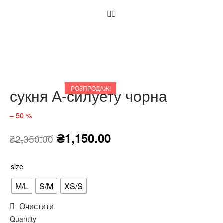
РОЗПРОДАЖ!
сукня А-силуету чорна
– 50 %
₴
1,150.00
₴
2,350.00
size
M/L
S/M
XS/S
Очистити
Quantity