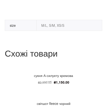
size
M/L, S/M, XS/S
Схожі товари
сукня А-силуету кремова
₴
1,150.00
₴
2,350.00
світшот fleece чорний