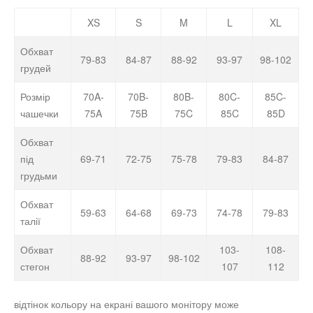
XS
S
M
L
XL
Обхват
79-83
84-87
88-92
93-97
98-102
грудей
Розмір
70A-
70B-
80B-
80C-
85C-
чашечки
75A
75B
75C
85C
85D
Обхват
під
69-71
72-75
75-78
79-83
84-87
грудьми
Обхват
59-63
64-68
69-73
74-78
79-83
талії
Обхват
103-
108-
88-92
93-97
98-102
стегон
107
112
відтінок кольору на екрані вашого монітору може