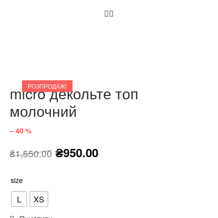
РОЗПРОДАЖ!
micro декольте топ
молочний
– 40 %
₴
950.00
₴
1,550.00
size
L
XS