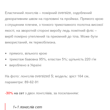
Еластичний лонгслів – помірний oversize, оздоблений
декоративним швом на горловині та проймах. Прямого крою
з спущеним плечем, з тонкого трикотажного полотна високої
якості, на зворотній стороні виробу ледь помітний фліс –
виріб помірно утеплений та приємний до тіла. Може бути
використаний, як термобілизна.
прямого, вільного крою
трикотаж бавовна 95
%
, еластан 5
%; щільність 220 г/м
вироблено в Україні
На фото: лонгслів oversized S; модель: зріст 164 см,
параметри: 89-62-91
-30%
на сет
з двох лонгслівів, за посиланням:
1+1 лонгслів сет