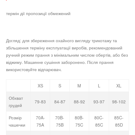
термін дії пропозиції обмежений
Догляд: для збереження охайного вигляду трикотажу та
збільшення терміну експлуатації виробів, рекомендований
ручний режим прання з мінімальним числом обертів, або без
віджиму. Машинне сушіння заборонено. Після прання
використовуйте відпарювач.
XS
S
M
L
XL
Обхват
79-83
84-87
88-92
93-97
98-102
грудей
Розмір
70A-
70B-
80B-
80C-
85C-
чашечки
75A
75B
75C
85C
85D