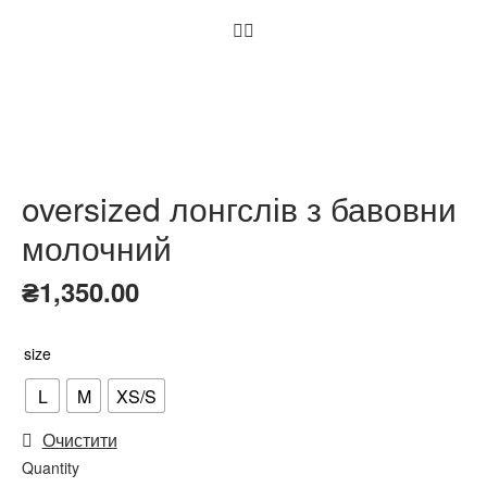
oversized лонгслів з бавовни
молочний
₴
1,350.00
size
L
M
XS/S
Очистити
Quantity